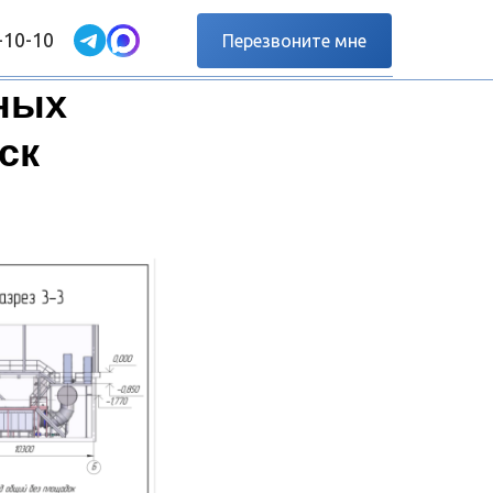
-10-10
Перезвоните мне
ных
ск