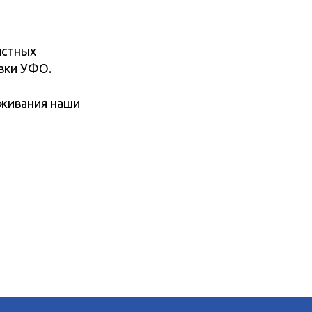
истных
вки УФО.
уживания наши