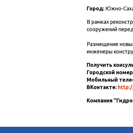
Город:
Южно-Саха
В рамках реконст
сооружений перед
Размещение новых
инженеры констру
Получить консул
Городской номе
Мобильный теле
ВКонтакте:
http:
Компания "Гидроф